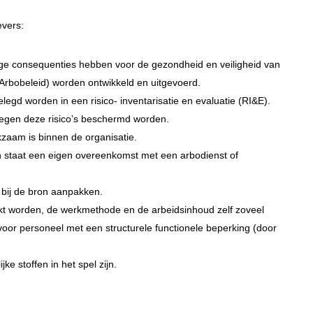
evers:
lige consequenties hebben voor de gezondheid en veiligheid van
rbobeleid) worden ontwikkeld en uitgevoerd.
elegd worden in een risico- inventarisatie en evaluatie (RI&E).
tegen deze risico’s beschermd worden.
kzaam is binnen de organisatie.
n staat een eigen overeenkomst met een arbodienst of
bij de bron aanpakken.
ikt worden, de werkmethode en de arbeidsinhoud zelf zoveel
voor personeel met een structurele functionele beperking (door
e stoffen in het spel zijn.