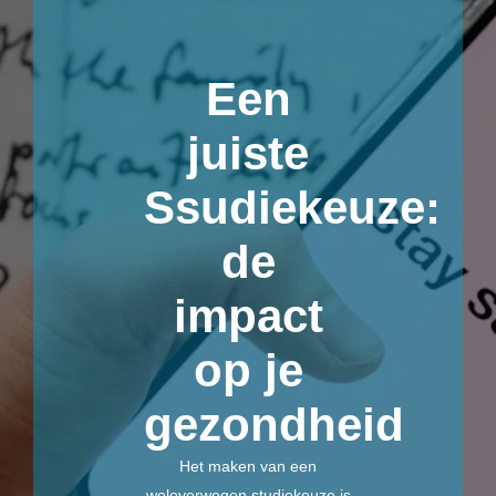
Een
juiste
Ssudiekeuze:
de
impact
op je
gezondheid
Het maken van een
weloverwogen studiekeuze is